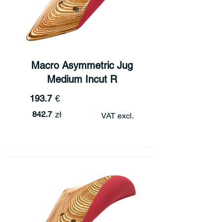
Macro Asymmetric Jug
Medium Incut R
193.7
€
842.7
zł
VAT excl.