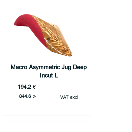
Macro Asymmetric Jug Deep
Incut L
194.2
€
844.6
zł
VAT excl.