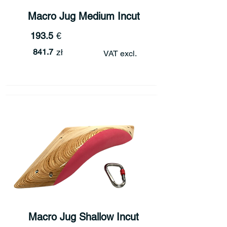
Macro Jug Medium Incut
193.5
€
841.7
zł
VAT excl.
Macro Jug Shallow Incut