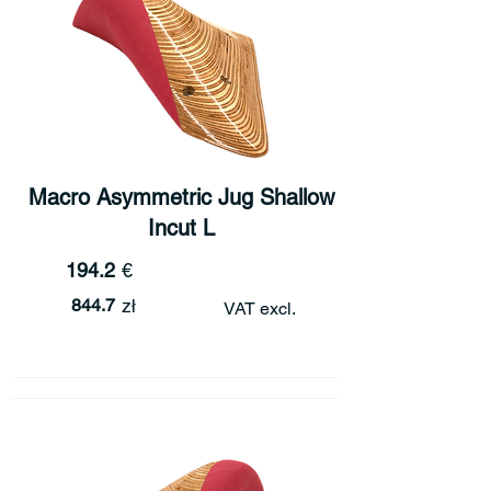
Macro Asymmetric Jug Shallow
Incut L
194.2
€
844.7
zł
VAT excl.