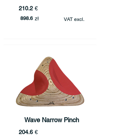
210.2
€
898.6
zł
VAT excl.
Wave Narrow Pinch
204.6
€