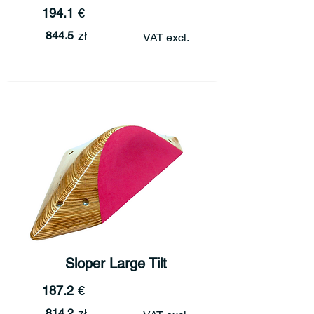
194.1
€
844.5
zł
VAT excl.
Sloper Large Tilt
187.2
€
814.2
zł