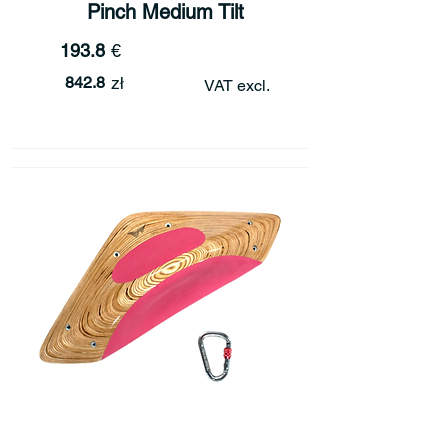
Pinch Medium Tilt
193.8
€
842.8
zł
VAT excl.
Pinch Small Tilt
190.5
€