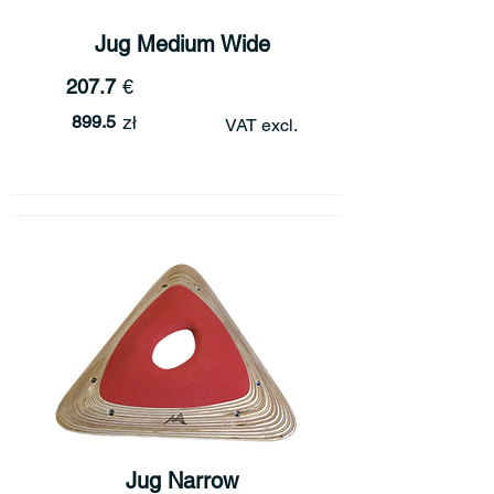
Jug Medium Wide
207.7
€
899.5
zł
VAT excl.
Jug Narrow