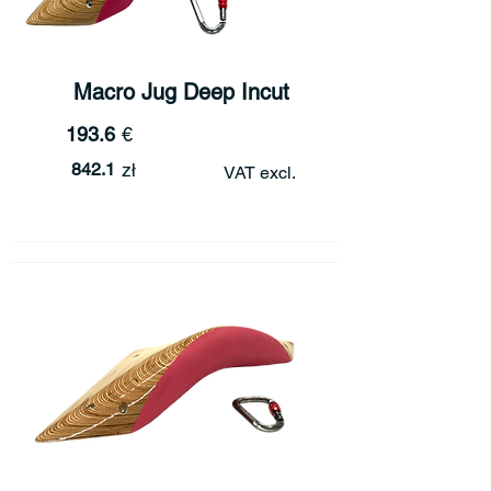
Macro Jug Deep Incut
193.6
€
842.1
zł
VAT excl.