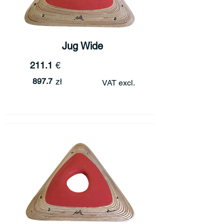
Jug Wide
211.1
€
897.7
zł
VAT excl.