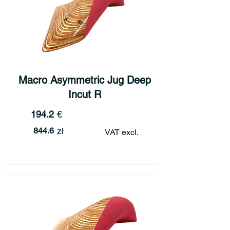
Macro Asymmetric Jug Deep
Incut R
194.2
€
844.6
zł
VAT excl.