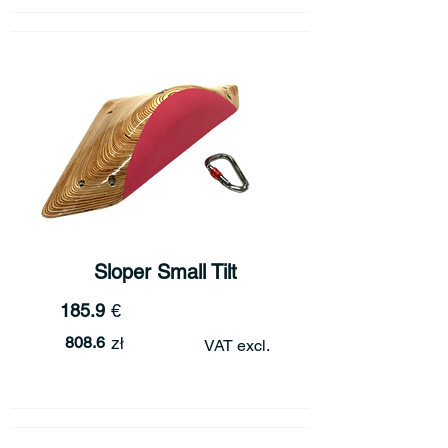
Sloper Small Tilt
185.9
€
808.6
zł
VAT excl.