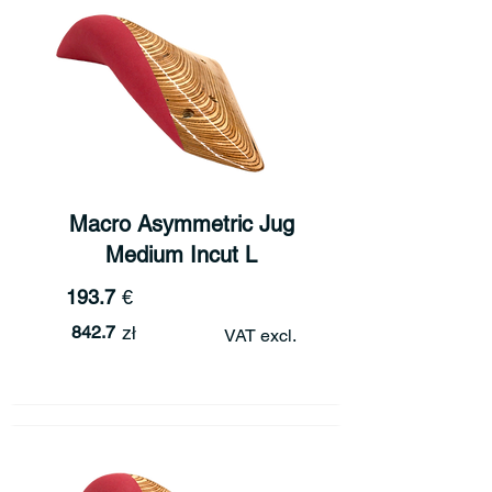
Macro Asymmetric Jug
Medium Incut L
193.7
€
842.7
zł
VAT excl.