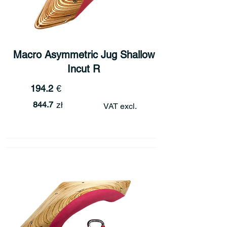
Macro Asymmetric Jug Shallow
Incut R
194.2
€
844.7
zł
VAT excl.