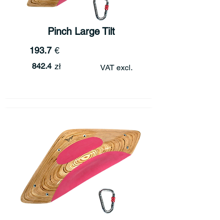
Pinch Large Tilt
193.7
€
842.4
zł
VAT excl.