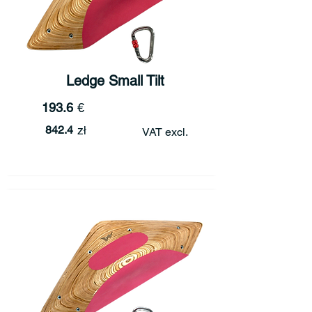
Ledge Small Tilt
193.6
€
842.4
zł
VAT excl.